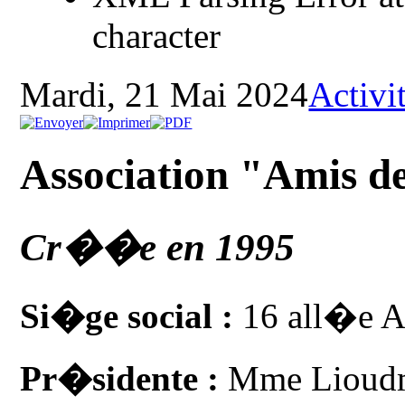
character
Mardi, 21 Mai 2024
Activit
Association "Amis de
Cr��e en 1995
Si�ge social :
16 all�e Al
Pr�sidente :
Mme Lioud