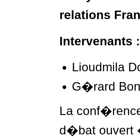
relations Fr
Intervenants :
Lioudmila D
G�rard Bon
La conf�rence
d�bat ouvert 