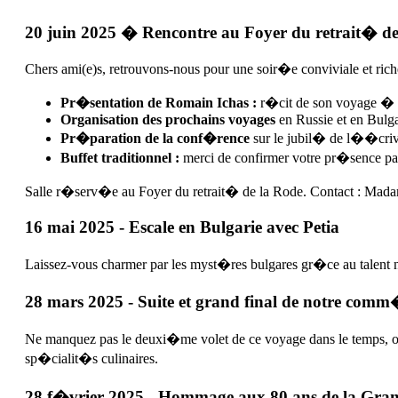
20 juin 2025 � Rencontre au Foyer du retrait� de
Chers ami(e)s, retrouvons-nous pour une soir�e conviviale et ric
Pr�sentation de Romain Ichas :
r�cit de son voyage � Mo
Organisation des prochains voyages
en Russie et en Bulga
Pr�paration de la conf�rence
sur le jubil� de l��cri
Buffet traditionnel :
merci de confirmer votre pr�sence 
Salle r�serv�e au Foyer du retrait� de la Rode. Contact : Mad
16 mai 2025 - Escale en Bulgarie avec Petia
Laissez-vous charmer par les myst�res bulgares gr�ce au talent na
28 mars 2025 - Suite et grand final de notre com
Ne manquez pas le deuxi�me volet de ce voyage dans le temps, o�
sp�cialit�s culinaires.
28 f�vrier 2025 - Hommage aux 80 ans de la Gran