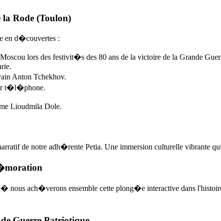
 la Rode (Toulon)
he en d�couvertes :
scou lors des festivit�s des 80 ans de la victoire de la Grande Guerr
rie.
vain Anton Tchekhov.
par t�l�phone.
ame Lioudmila Dole.
rratif de notre adh�rente Petia. Une immersion culturelle vibrante qu
m�moration
 nous ach�verons ensemble cette plong�e interactive dans l'histoire
de Guerre Patriotique