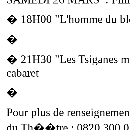
� 18H00 "L'homme du bld
�
� 21H30 "Les Tsiganes mon
cabaret
�
Pour plus de renseigneme
du Th��tre : 0820 300 0