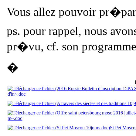
Vous allez pouvoir pr�par
ps. pour rappel, nous avon
pr�vu, cf. son programme
�
d'in~.doc
m~.doc
St Pet Mosco