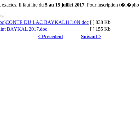
exactes. Il faut lire du
5 au 15 juillet 2017.
Pour inscription t�l�ph
ts:
CONTE DU LAC BAYKAL11J10N.doc
[ ]
838 Kb
saint BAYKAL 2017.doc
[ ]
155 Kb
< Précédent
Suivant >