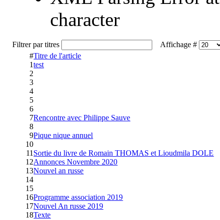
character
Filtrer par titres
Affichage #
#
Titre de l'article
1
test
2
3
4
5
6
7
Rencontre avec Philippe Sauve
8
9
Pique nique annuel
10
11
Sortie du livre de Romain THOMAS et Lioudmila DOLE
12
Annonces Novembre 2020
13
Nouvel an russe
14
15
16
Programme association 2019
17
Nouvel An russe 2019
18
Texte