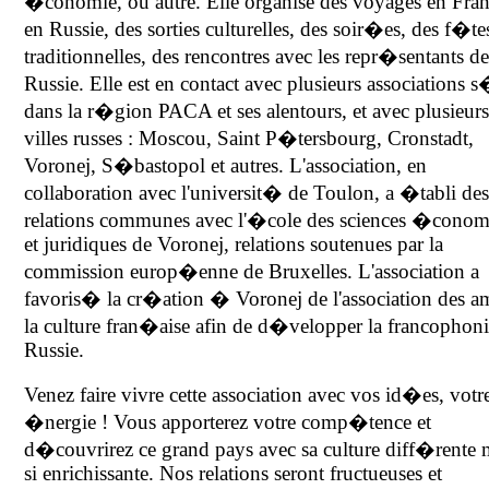
�conomie, ou autre. Elle organise des voyages en Fra
en Russie, des sorties culturelles, des soir�es, des f�te
traditionnelles, des rencontres avec les repr�sentants de
Russie. Elle est en contact avec plusieurs associations 
dans la r�gion PACA et ses alentours, et avec plusieur
villes russes : Moscou, Saint P�tersbourg, Cronstadt,
Voronej, S�bastopol et autres. L'association, en
collaboration avec l'universit� de Toulon, a �tabli de
relations communes avec l'�cole des sciences �conom
et juridiques de Voronej, relations soutenues par la
commission europ�enne de Bruxelles. L'association a
favoris� la cr�ation � Voronej de l'association des a
la culture fran�aise afin de d�velopper la francophoni
Russie.
Venez faire vivre cette association avec vos id�es, votr
�nergie ! Vous apporterez votre comp�tence et
d�couvrirez ce grand pays avec sa culture diff�rente 
si enrichissante. Nos relations seront fructueuses et