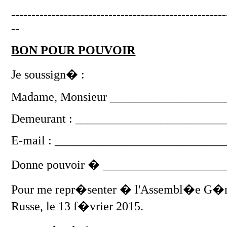
-----------------------------------------------------
--
BON POUR POUVOIR
Je soussign� :
Madame, Monsieur __________________
Demeurant : ________________________
E-mail : ___________________________
Donne pouvoir � ____________________
Pour me repr�senter � l'Assembl�e G�n�r
Russe, le 13 f�vrier 2015.