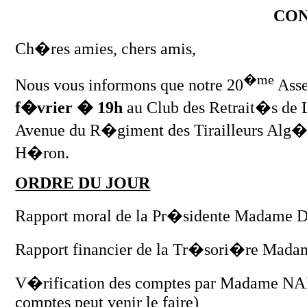
CO
Ch�res amies, chers amis,
�me
Nous vous informons que notre 20
Asse
f�vrier � 19h
au Club des Retrait�s de 
Avenue du R�giment des Tirailleurs Alg�r
H�ron.
ORDRE DU JOUR
Rapport moral de la Pr�sidente Madame
Rapport financier de la Tr�sori�re Ma
V�rification des comptes par Madame NAL
comptes peut venir le faire)