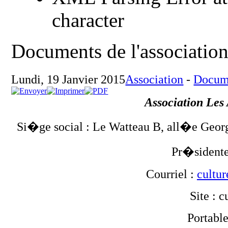
character
Documents de l'associatio
Lundi, 19 Janvier 2015
Association
-
Docume
Association Les
Si�ge social : Le Watteau B, all�e Geo
Pr�sident
Courriel :
cultu
Site : c
Portable