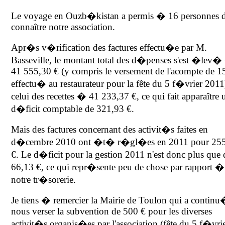
Le voyage en Ouzb�kistan a permis � 16 personnes 
connaître notre association.
Apr�s v�rification des factures effectu�e par M.
Basseville, le montant total des d�penses s'est �lev
41 555,30 € (y compris le versement de l'acompte de 1
effectu� au restaurateur pour la fête du 5 f�vrier 2011
celui des recettes � 41 233,37 €, ce qui fait apparaître 
d�ficit comptable de 321,93 €.
Mais des factures concernant des activit�s faites en
d�cembre 2010 ont �t� r�gl�es en 2011 pour 25
€. Le d�ficit pour la gestion 2011 n'est donc plus que 
66,13 €, ce qui repr�sente peu de chose par rapport �
notre tr�sorerie.
Je tiens � remercier la Mairie de Toulon qui a conti
nous verser la subvention de 500 € pour les diverses
activit�s organis�es par l'association (fête du 5 f�vrie