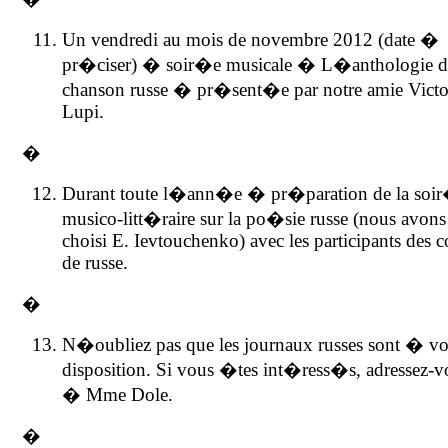
Un vendredi au mois de novembre 2012 (date �
pr�ciser) � soir�e musicale � L�anthologie d
chanson russe � pr�sent�e par notre amie Victo
Lupi.
�
Durant toute l�ann�e � pr�paration de la soi
musico-litt�raire sur la po�sie russe (nous avons
choisi E. Ievtouchenko) avec les participants des c
de russe.
�
N�oubliez pas que les journaux russes sont � vo
disposition. Si vous �tes int�ress�s, adressez-v
� Mme Dole.
�