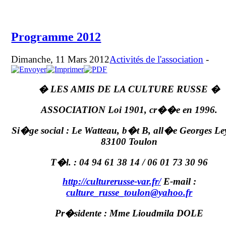
Programme 2012
Dimanche, 11 Mars 2012
Activités de l'association
-
� LES AMIS DE LA CULTURE RUSSE �
ASSOCIATION Loi 1901, cr��e en 1996.
Si�ge social : Le Watteau, b�t B, all�e Georges Le
83100 Toulon
T�l. : 04 94 61 38 14 / 06 01 73 30 96
http://culturerusse-var.fr/
E-mail :
culture_russe_toulon@yahoo.fr
Pr�sidente : Mme Lioudmila DOLE