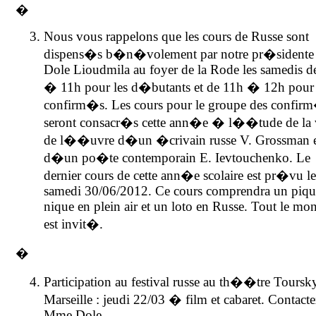
�
Nous vous rappelons que les cours de Russe sont
dispens�s b�n�volement par notre pr�sident
Dole Lioudmila au foyer de la Rode les samedis d
� 11h pour les d�butants et de 11h � 12h pour 
confirm�s. Les cours pour le groupe des confir
seront consacr�s cette ann�e � l��tude de la v
de l��uvre d�un �crivain russe V. Grossman 
d�un po�te contemporain E. Ievtouchenko. Le
dernier cours de cette ann�e scolaire est pr�vu l
samedi 30/06/2012. Ce cours comprendra un piqu
nique en plein air et un loto en Russe. Tout le mo
est invit�.
�
Participation au festival russe au th��tre Tours
Marseille : jeudi 22/03 � film et cabaret. Contacte
Mme Dole.