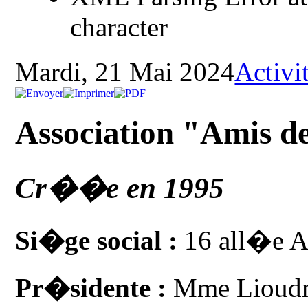
character
Mardi, 21 Mai 2024
Activit
Association "Amis de
Cr��e en 1995
Si�ge social :
16 all�e Al
Pr�sidente :
Mme Lioud