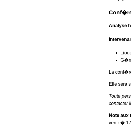
Conf�re
Analyse h
Intervenan
Liou
G�ra
La conf�re
Elle sera s
Toute pers
contacter 
Note aux 
venir � 17