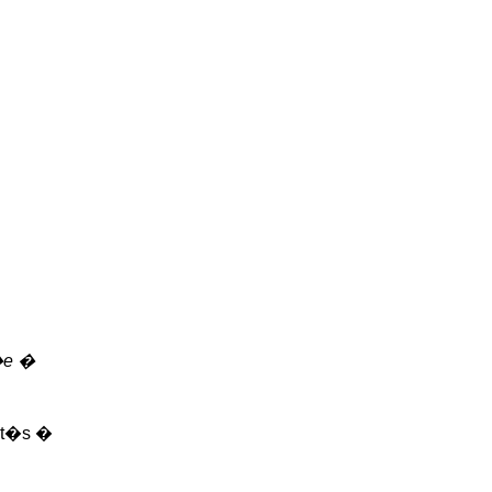
t�e �
vit�s �