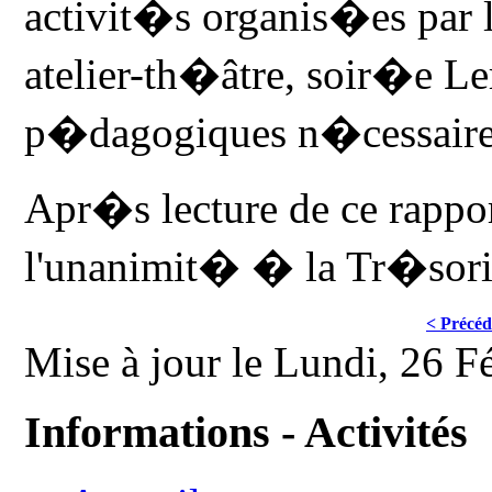
activit�s organis�es par l
atelier-th�âtre, soir�e Le
p�dagogiques n�cessaires
Apr�s lecture de ce rappo
l'unanimit� � la Tr�sori
< Précéd
Mise à jour le Lundi, 26 F
Informations - Activités