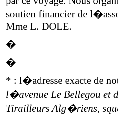
par ce voyage. Nous organi
soutien financier de l�ass
Mme L. DOLE.
�
�
* : l�adresse exacte de no
l�avenue Le Bellegou et
Tirailleurs Alg�riens, s