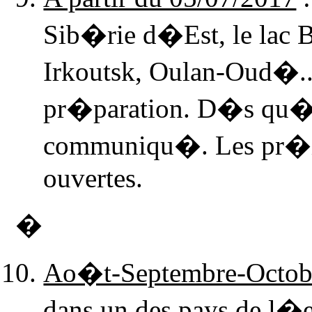
Sib�rie
d�Est, le lac
Irkoutsk, Oulan-Oud�..
pr�paration. D�s qu�il 
communiqu�. Les pr�in
ouvertes.
�
Ao�t-Septembre-Octo
dans un des pays de l