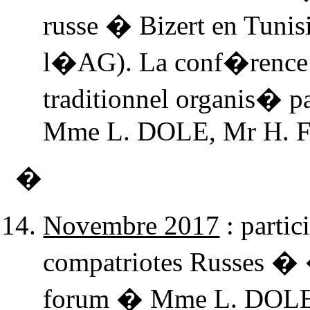
russe � Bizert en Tunis
l�AG). La conf�rence se
traditionnel organis� p
Mme L. DOLE, Mr H. FO
�
Novembre 2017
: parti
compatriotes Russes � 
forum � Mme L. DOLE