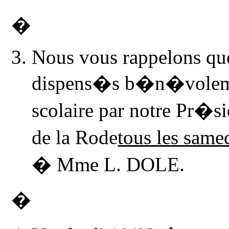
�
Nous vous rappelons que
dispens�s b�n�voleme
scolaire par notre Pr�
de
la Rode
tous les sam
� Mme L. DOLE.
�