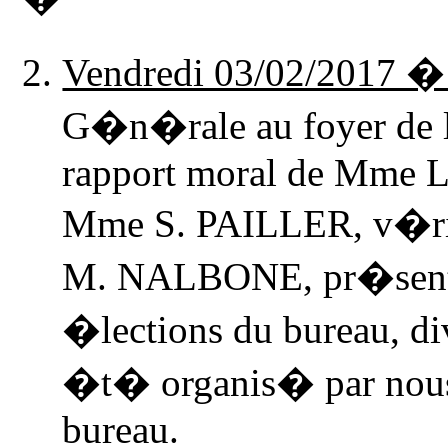
Vendredi 03/02/2017 �
G�n�rale au foyer de
rapport moral de Mme L.
Mme S. PAILLER, v�rif
M. NALBONE, pr�senta
�lections du bureau, div
�t� organis� par nous
bureau.