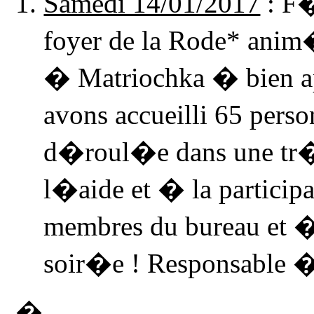
Samedi 14/01/2017
: F�
foyer de
la Rode
* anim�
� Matriochka � bien a
avons accueilli 65 pers
d�roul�e dans une tr
l�aide et � la participa
membres du bureau et � 
soir�e ! Responsable �
�