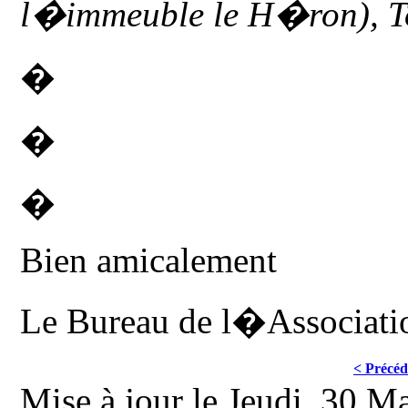
l�immeuble le H�ron), To
�
�
�
Bien amicalement
Le Bureau de l�Associati
< Précéd
Mise à jour le Jeudi, 30 M