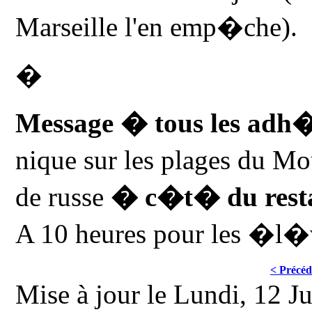
Marseille l'en emp�che).
�
Message � tous les adh
nique sur les plages du Mo
de russe
� c�t� du resta
A 10 heures pour les �l�v
< Précéd
Mise à jour le Lundi, 12 J