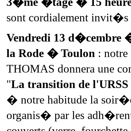
3�me �tage � 15 heure
sont cordialement invit�s
Vendredi 13 d�cembre �
la Rode � Toulon
: notre
THOMAS donnera une conf�
"
La transition de l'URSS 
� notre habitude la soir�e
organis� par les adh�rent
couverts
(verre, fourchette