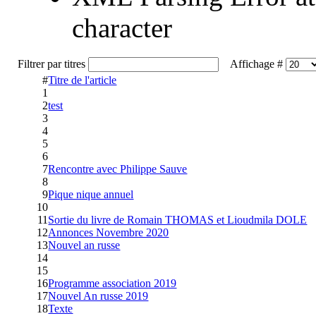
character
Filtrer par titres
Affichage #
#
Titre de l'article
1
2
test
3
4
5
6
7
Rencontre avec Philippe Sauve
8
9
Pique nique annuel
10
11
Sortie du livre de Romain THOMAS et Lioudmila DOLE
12
Annonces Novembre 2020
13
Nouvel an russe
14
15
16
Programme association 2019
17
Nouvel An russe 2019
18
Texte